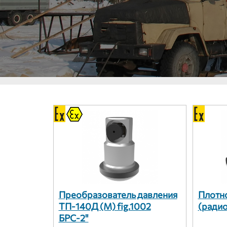
Преобразователь давления
Плотн
ТП-140Д (М) fig.1002
(ради
БРС-2"