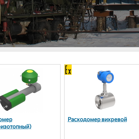
омер
Расходомер вихревой
оизотопный)