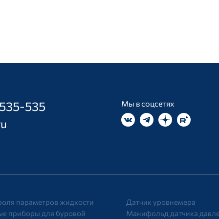
 535-535
Мы в соцсетях
ru
роля параметров жидкости
Датчик уровнемера
е приборы для буровой
Манифольд датчика давл