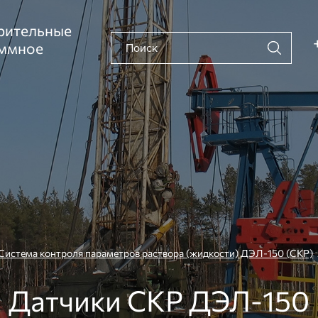
рительные
аммное
Система контроля параметров раствора (жидкости) ДЭЛ-150 (СКР)
Датчики СКР ДЭЛ-150