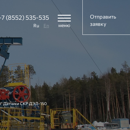
Отправить
+7 (8552) 535-535
заявку
меню
Ru
En
/ Датчики СКР ДЭЛ-150