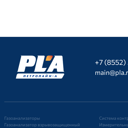
+7 (8552)
main@pla.
Газоанализаторы
Система конт
Газоанализатор взрывозащищенный
Измерительны