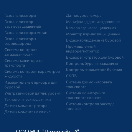
Газоанализаторы
Датчик уровнемера
Газоанализатор
Манифольд датчика давления
взрывозащищенный
Камера взрывозащищенная
Газоанализаторы метан
Монитор взрывозащищенный
Газоанализаторы
Видеонаблюдение на буровой
сероводорода
Промышленный
Система контроля
видеорегистратор
загазованности
Видеорегистратор для буровой
Система мониторинга
Контроль бурения скважины
транспорта
Контроль параметров бурения
Система контроля параметров
СКПБ
жидкости
Система gps мониторинга
Измерительные приборы для
транспорта
буровой
Система мониторинга
Ультразвуковой датчик уровня
транспорта глонасс
Технологические датчики
Система контроля расхода
Датчик момента ротора
топлива
Датчик момента на ключе
ООО НПП "Петролайн-А"