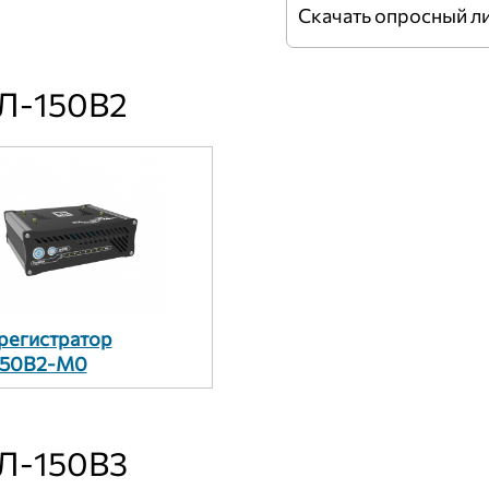
Скачать опросный л
Л-150В2
регистратор
50В2-М0
Л-150В3