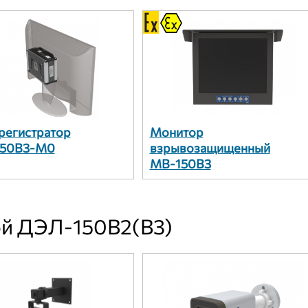
регистратор
Монитор
50В3-М0
взрывозащищенный
МВ-150В3
ой ДЭЛ-150В2(В3)