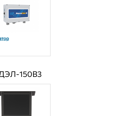
атор
 ДЭЛ-150В3