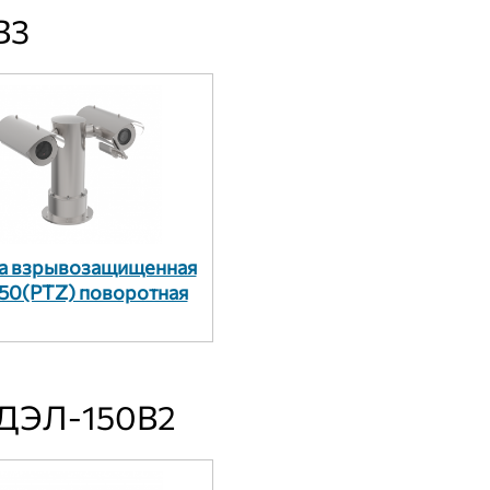
В3
а взрывозащищенная
50(PTZ) поворотная
 ДЭЛ-150В2