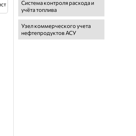
Система контроля расхода и
ист
учёта топлива
Узел коммерческого учета
нефтепродуктов АСУ