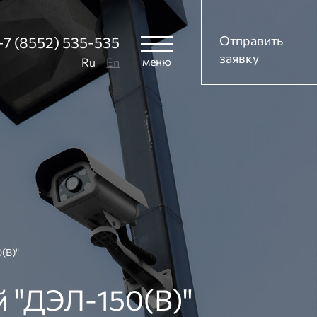
Отправить
+7 (8552) 535-535
заявку
меню
Ru
En
(В)"
 "ДЭЛ-150(В)"