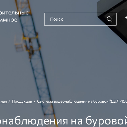
рительные
аммное
вная
/
Продукция
/ Система видеонаблюдения на буровой "ДЭЛ-150
онаблюдения на буровой