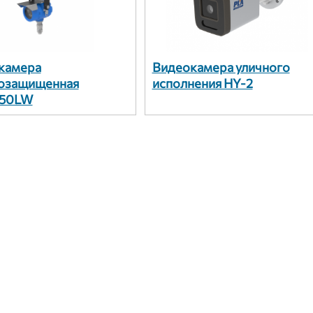
камера
Видеокамера уличного
озащищенная
исполнения НY-2
150LW