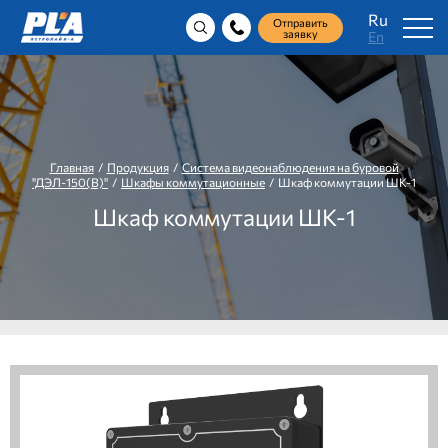
Ru
Отправить
заявку
En
Главная
/
Продукция
/
Система видеонаблюдения на буровой
"ДЭЛ-150(В)"
/
Шкафы коммутационные
/ Шкаф коммутации ШК-1
Шкаф коммутации ШК-1