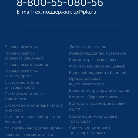
8-800-55-080-56
E-mail тех. поддержки:
tp@pla.ru
Газоанализаторы
Датчик уровнемера
Газоанализатор
Манифольд датчика давления
взрывозащищенный
Камера взрывозащищенная
Газоанализаторы метан
Монитор взрывозащищенный
Газоанализаторы
Видеонаблюдение на буровой
сероводорода
Промышленный
Система контроля
видеорегистратор
загазованности
Видеорегистратор для буровой
Система мониторинга
Контроль бурения скважины
транспорта
Контроль параметров бурения
Система контроля параметров
СКПБ
жидкости
Система gps мониторинга
Измерительные приборы для
транспорта
буровой
Система мониторинга
Ультразвуковой датчик уровня
транспорта глонасс
Технологические датчики