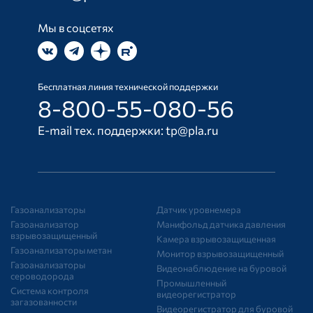
Мы в соцсетях
Бесплатная линия технической поддержки
8-800-55-080-56
E-mail тех. поддержки:
tp@pla.ru
Газоанализаторы
Датчик уровнемера
Газоанализатор
Манифольд датчика давления
взрывозащищенный
Камера взрывозащищенная
Газоанализаторы метан
Монитор взрывозащищенный
Газоанализаторы
Видеонаблюдение на буровой
сероводорода
Промышленный
Система контроля
видеорегистратор
загазованности
Видеорегистратор для буровой