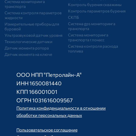
Система мониторинга
Контроль бурения скважины
транспорта
Контроль параметров бурения
Система контроля параметров
СКПБ
жидкости
Система gps мониторинга
Измерительные приборы для
транспорта
буровой
Система мониторинга
Ультразвуковой датчик уровня
транспорта глонасс
Технологические датчики
Система контроля расхода
Датчик момента ротора
топлива
Датчик момента на ключе
ООО НПП "Петролайн-А"
ИНН 1650081440
КПП 166001001
ОГРН 1031616009567
Политика конфиденциальности в отношении
обработки персональных данных
Пользовательское соглашение