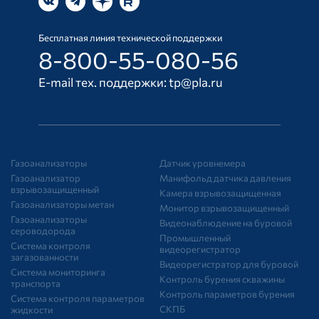
Бесплатная линия технической поддержки
8-800-55-080-56
E-mail тех. поддержки:
tp@pla.ru
Газоанализаторы
Датчик уровнемера
Газоанализатор
Манифольд датчика давления
взрывозащищенный
Камера взрывозащищенная
Газоанализаторы метан
Монитор взрывозащищенный
Газоанализаторы
Видеонаблюдение на буровой
сероводорода
Промышленный
Система контроля
видеорегистратор
загазованности
Видеорегистратор для буровой
Система мониторинга
Контроль бурения скважины
транспорта
Контроль параметров бурения
Система контроля параметров
СКПБ
жидкости