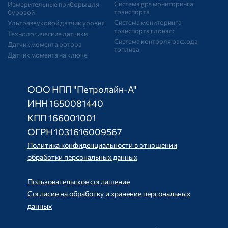
Система gps мониторинга
Измерительные приборы для
транспорта
буровой
Система мониторинга
Ультразвуковой датчик уровня
транспорта глонасс
Технологические датчики
Система контроля расхода
Датчик момента ротора
топлива
Датчик момента на ключе
ООО НПП "Петролайн-А"
ИНН 1650081440
КПП 166001001
ОГРН 1031616009567
Политика конфиденциальности в отношении
обработки персональных данных
Пользовательское соглашение
Согласие на обработку и хранение персональных
данных