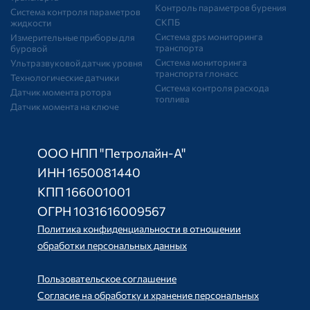
Контроль параметров бурения
Система контроля параметров
СКПБ
жидкости
Система gps мониторинга
Измерительные приборы для
транспорта
буровой
Система мониторинга
Ультразвуковой датчик уровня
транспорта глонасс
Технологические датчики
Система контроля расхода
Датчик момента ротора
топлива
Датчик момента на ключе
ООО НПП "Петролайн-А"
ИНН 1650081440
КПП 166001001
ОГРН 1031616009567
Политика конфиденциальности в отношении
обработки персональных данных
Пользовательское соглашение
Согласие на обработку и хранение персональных