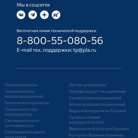
Мы в соцсетях
Бесплатная линия технической поддержки
8-800-55-080-56
E-mail тех. поддержки:
tp@pla.ru
Газоанализаторы
Датчик уровнемера
Газоанализатор
Манифольд датчика давления
взрывозащищенный
Камера взрывозащищенная
Газоанализаторы метан
Монитор взрывозащищенный
Газоанализаторы
Видеонаблюдение на буровой
сероводорода
Промышленный
Система контроля
видеорегистратор
загазованности
Видеорегистратор для буровой
Система мониторинга
Контроль бурения скважины
транспорта