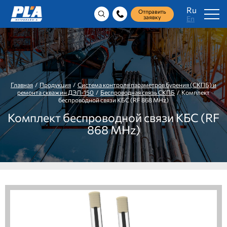
Ru
Отправить
заявку
En
Главная
/
Продукция
/
Система контроля параметров бурения (СКПБ) и
ремонта скважин ДЭЛ-150
/
Беспроводная связь СКПБ
/ Комплект
беспроводной связи КБС (RF 868 MHz)
Комплект беспроводной связи КБС (RF
868 MHz)