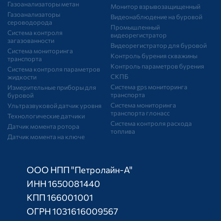
Газоанализаторы метан
Монитор взрывозащищенный
Газоанализаторы
Видеонаблюдение на буровой
сероводорода
Промышленный
Система контроля
видеорегистратор
загазованности
Видеорегистратор для буровой
Система мониторинга
Контроль бурения скважины
транспорта
Контроль параметров бурения
Система контроля параметров
СКПБ
жидкости
Система gps мониторинга
Измерительные приборы для
транспорта
буровой
Система мониторинга
Ультразвуковой датчик уровня
транспорта глонасс
Технологические датчики
Система контроля расхода
Датчик момента ротора
топлива
Датчик момента на ключе
ООО НПП "Петролайн-А"
ИНН 1650081440
КПП 166001001
ОГРН 1031616009567