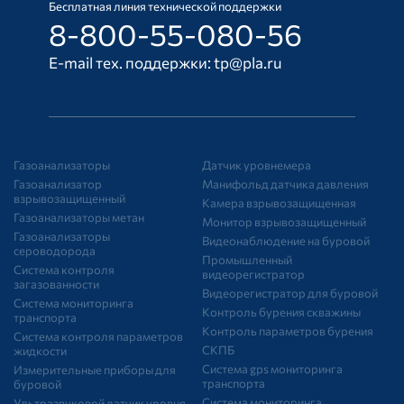
Бесплатная линия технической поддержки
8-800-55-080-56
E-mail тех. поддержки:
tp@pla.ru
Газоанализаторы
Датчик уровнемера
Газоанализатор
Манифольд датчика давления
взрывозащищенный
Камера взрывозащищенная
Газоанализаторы метан
Монитор взрывозащищенный
Газоанализаторы
Видеонаблюдение на буровой
сероводорода
Промышленный
Система контроля
видеорегистратор
загазованности
Видеорегистратор для буровой
Система мониторинга
Контроль бурения скважины
транспорта
Контроль параметров бурения
Система контроля параметров
СКПБ
жидкости
Система gps мониторинга
Измерительные приборы для
транспорта
буровой
Система мониторинга
Ультразвуковой датчик уровня