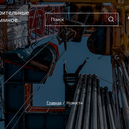
рительные
аммное
Главная
/ Новости