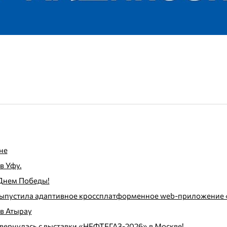
не
в Уфу.
Днем Победы!
ыпустила адаптивное кроссплатформенное web-приложение «
в Атырау
вернулась с выставки «НЕФТЕГАЗ-2026» в Москве!