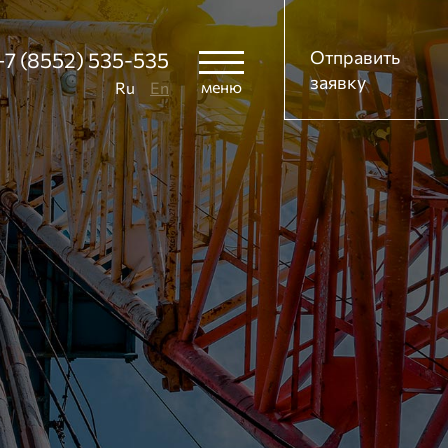
Отправить
+7 (8552) 535-535
заявку
меню
Ru
En