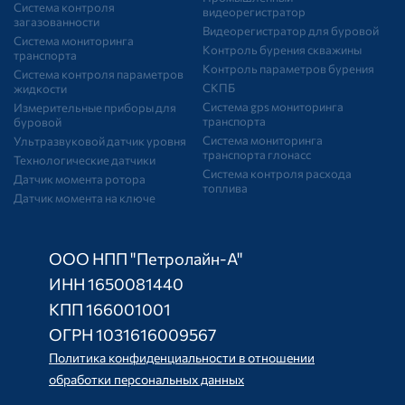
Система контроля
видеорегистратор
загазованности
Видеорегистратор для буровой
Система мониторинга
Контроль бурения скважины
транспорта
Контроль параметров бурения
Система контроля параметров
СКПБ
жидкости
Система gps мониторинга
Измерительные приборы для
транспорта
буровой
Система мониторинга
Ультразвуковой датчик уровня
транспорта глонасс
Технологические датчики
Система контроля расхода
Датчик момента ротора
топлива
Датчик момента на ключе
ООО НПП "Петролайн-А"
ИНН 1650081440
КПП 166001001
ОГРН 1031616009567
Политика конфиденциальности в отношении
обработки персональных данных