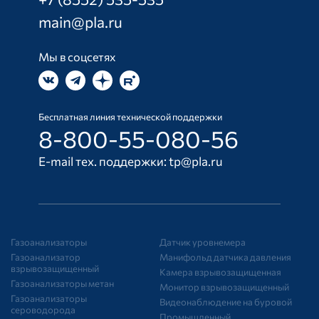
main@pla.ru
Мы в соцсетях
Бесплатная линия технической поддержки
8-800-55-080-56
E-mail тех. поддержки:
tp@pla.ru
Газоанализаторы
Датчик уровнемера
Газоанализатор
Манифольд датчика давления
взрывозащищенный
Камера взрывозащищенная
Газоанализаторы метан
Монитор взрывозащищенный
Газоанализаторы
Видеонаблюдение на буровой
сероводорода
Промышленный