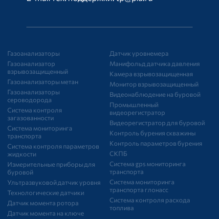
Газоанализаторы
Датчик уровнемера
Газоанализатор
Манифольд датчика давления
взрывозащищенный
Камера взрывозащищенная
Газоанализаторы метан
Монитор взрывозащищенный
Газоанализаторы
Видеонаблюдение на буровой
сероводорода
Промышленный
Система контроля
видеорегистратор
загазованности
Видеорегистратор для буровой
Система мониторинга
Контроль бурения скважины
транспорта
Контроль параметров бурения
Система контроля параметров
СКПБ
жидкости
Система gps мониторинга
Измерительные приборы для
транспорта
буровой
Система мониторинга
Ультразвуковой датчик уровня
транспорта глонасс
Технологические датчики
Система контроля расхода
Датчик момента ротора
топлива
Датчик момента на ключе