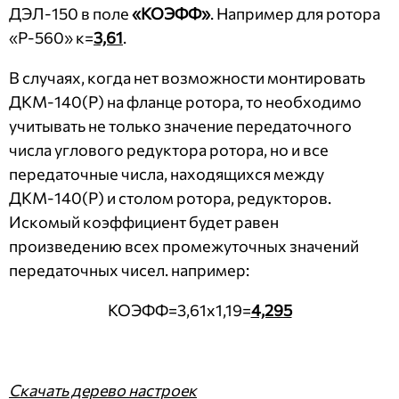
ДЭЛ-150 в поле
«КОЭФФ»
. Например для ротора
«Р-560» к=
3,61
.
В случаях, когда нет возможности монтировать
ДКМ-140(Р) на фланце ротора, то необходимо
учитывать не только значение передаточного
числа углового редуктора ротора, но и все
передаточные числа, находящихся между
ДКМ-140(Р) и столом ротора, редукторов.
Искомый коэффициент будет равен
произведению всех промежуточных значений
передаточных чисел. например:
КОЭФФ=3,61х1,19=
4,295
Скачать дерево настроек