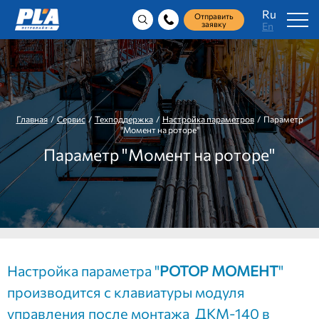
Ru
Отправить
заявку
En
Главная
/
Сервис
/
Техподдержка
/
Настройка параметров
/ Параметр
"Момент на роторе"
Параметр "Момент на роторе"
Настройка параметра "
РОТОР МОМЕНТ
"
производится с клавиатуры модуля
управления после монтажа ДКМ-140 в