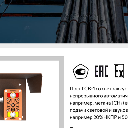
Пост ГСВ-1 со светоакку
непрерывного автоматич
например, метана (СН
) 
4
подачи световой и звуко
например 20%НКПР и 5