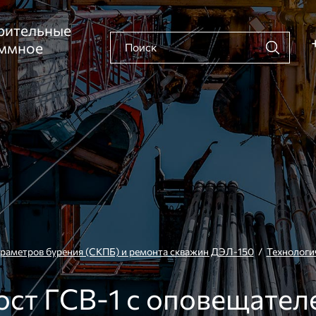
рительные
аммное
араметров бурения (СКПБ) и ремонта скважин ДЭЛ-150
/
Технологи
ост ГСВ-1 с оповещател