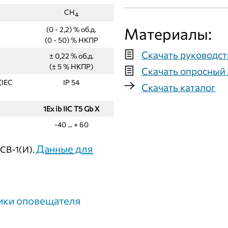
СН
4
Материалы:
(0 - 2,2) % об.д.
(0 - 50) % НКПР
Скачать руководст
± 0,22 % об.д.
(± 5 % НКПР)
Скачать опросный 
(IEC
IР 54
Скачать каталог
1Ех ib IIС Т5 Gb X
-40 ... + 60
Данные для
ГСВ-1(И).
ики оповещателя