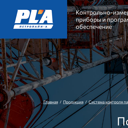
Контрольно-изме
приборы и прогр
обеспечение
Главная
/
Продукция
/
Система контроля п
П