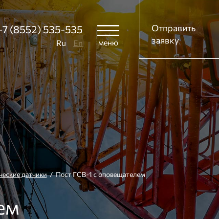
Отправить
+7 (8552) 535-535
заявку
меню
Ru
En
ческие датчики
/ Пост ГСВ-1 с оповещателем
ем