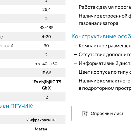
2
Работа с двумя порог
26,4
Наличие встроенной 
)
2
газоанализатора.
RS-485
Конструктивные особ
я)
4-20
Компактное размещен
т.тока)
30
Отсутствие дополните
2
Информативный диспл
то -40...+50
Цвет корпуса по типу
IР 66
Наличие компактного 
1Ех db[ib]IIС Т5
в подроторном простр
Gb Х
12
ики ПГУ-ИК:
Опросный лист
Инфракрасный
Метан