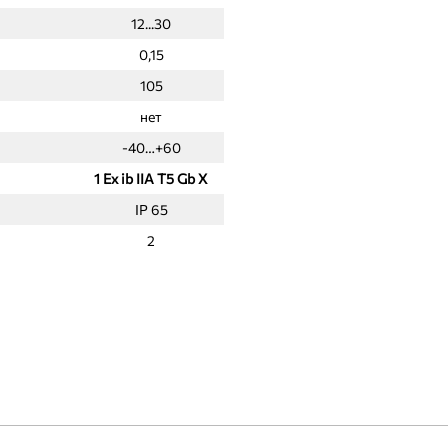
12...30
0,15
105
нет
-40…+60
1 Ex ib IIA T5 Gb X
IP 65
2