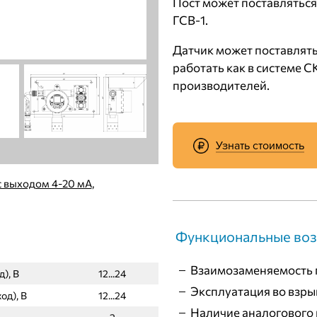
Пост может поставлятьс
ГСВ-1.
Датчик может поставлят
работать как в системе С
производителей.
Узнать стоимость
с выходом 4-20 мА
,
Функциональные воз
Взаимозаменяемость г
), В
12...24
Эксплуатация во взры
од), В
12...24
Наличие аналогового 