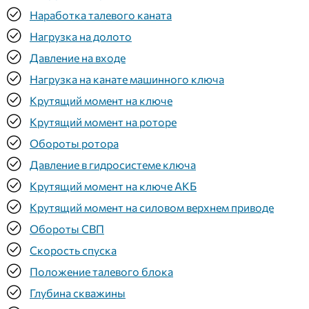
Наработка талевого каната
Нагрузка на долото
Давление на входе
Нагрузка на канате машинного ключа
Крутящий момент на ключе
Крутящий момент на роторе
Обороты ротора
Давление в гидросистеме ключа
Крутящий момент на ключе АКБ
Крутящий момент на силовом верхнем приводе
Обороты СВП
Скорость спуска
Положение талевого блока
Глубина скважины