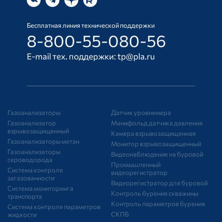
Бесплатная линия технической поддержки
8-800-55-080-56
E-mail тех. поддержки:
tp@pla.ru
Газоанализаторы
Датчик уровнемера
Газоанализатор
Манифольд датчика давления
взрывозащищенный
Камера взрывозащищенная
Газоанализаторы метан
Монитор взрывозащищенный
Газоанализаторы
Видеонаблюдение на буровой
сероводорода
Промышленный
Система контроля
видеорегистратор
загазованности
Видеорегистратор для буровой
Система мониторинга
Контроль бурения скважины
транспорта
Контроль параметров бурения
Система контроля параметров
СКПБ
жидкости