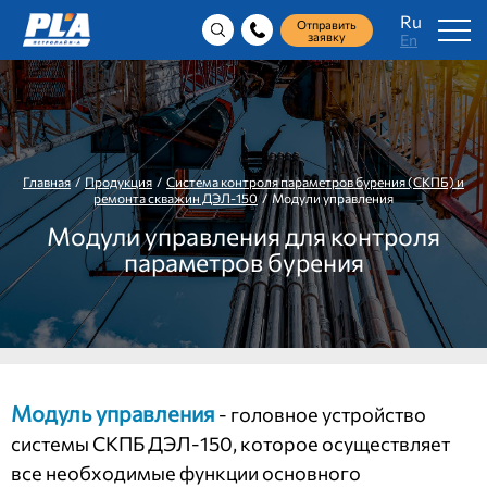
Ru
Отправить
заявку
En
Главная
/
Продукция
/
Система контроля параметров бурения (СКПБ) и
ремонта скважин ДЭЛ-150
/ Модули управления
Модули управления для контроля
параметров бурения
Модуль управления
- головное устройство
системы СКПБ ДЭЛ-150, которое осуществляет
все необходимые функции основного